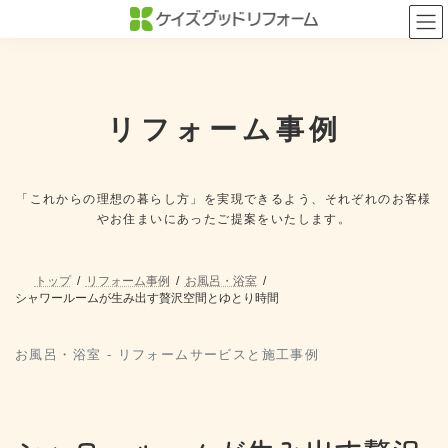
コ
ナ
ン
ビ
テ
ゲ
ン
ー
ツ
シ
へ
ョ
ス
ン
リフォーム事例
キ
に
ッ
移
プ
動
「これからの理想の暮らし方」を実現できるよう、
それぞれのお客様
やお住まいにあったご提案をいたします。
トップ
リフォーム事例
お風呂・浴室
シャワールームが生み出す贅沢空間とゆとり時間
お風呂・浴室 - リフォームサービスと施工事例