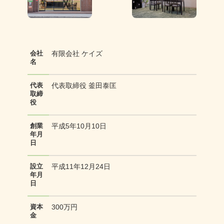
有限会社 ケイズ
会社
名
代表取締役 釜田泰匡
代表
取締
役
平成5年10月10日
創業
年月
日
平成11年12月24日
設立
年月
日
300万円
資本
金