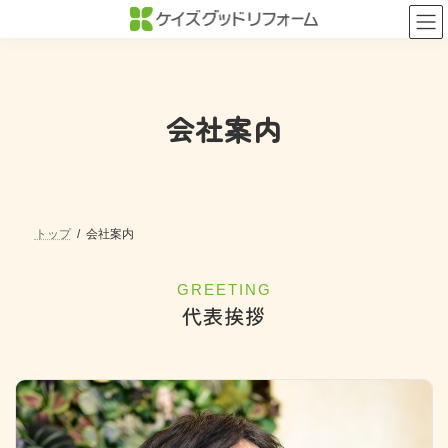
コ
ナ
ン
ビ
テ
ゲ
ン
ー
ツ
シ
へ
ョ
会社案内
ス
ン
キ
に
ッ
移
プ
動
トップ
会社案内
GREETING
代表挨拶