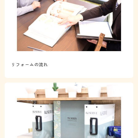
ン
ク
リフォームの流れ
カ
グ
ラ
ル
ム
ー
リ
プ
ン
リ
ク
ン
ク