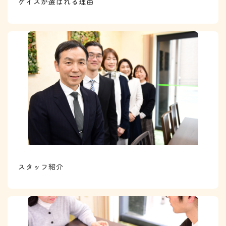
ケイズが選ばれる理由
カ
ラ
ム
リ
ン
ク
スタッフ紹介
カ
ラ
ム
リ