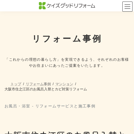
コ
ナ
ン
ビ
テ
ゲ
ン
ー
ツ
シ
へ
ョ
ス
ン
リフォーム事例
キ
に
ッ
移
プ
動
「これからの理想の暮らし方」を実現できるよう、
それぞれのお客様
やお住まいにあったご提案をいたします。
トップ
リフォーム事例
マンション
大阪市住之江区のお風呂入替とカビ対策リフォーム
お風呂・浴室 - リフォームサービスと施工事例