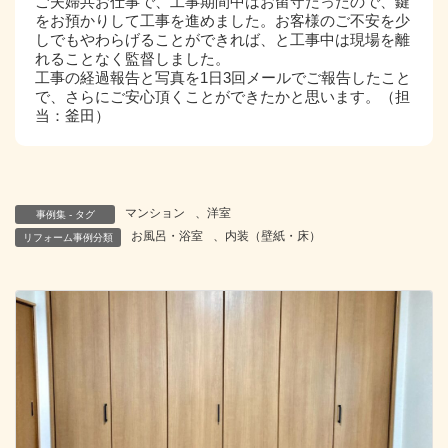
ご夫婦共お仕事で、工事期間中はお留守だったので、鍵
をお預かりして工事を進めました。お客様のご不安を少
しでもやわらげることができれば、と工事中は現場を離
れることなく監督しました。
工事の経過報告と写真を1日3回メールでご報告したこと
で、さらにご安心頂くことができたかと思います。（担
当：釜田）
マンション
、
洋室
事例集 - タグ
お風呂・浴室
、
内装（壁紙・床）
リフォーム事例分類