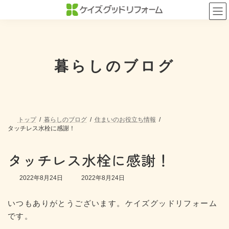
コ
ナ
ン
ビ
テ
ゲ
ン
ー
ツ
シ
へ
ョ
ス
ン
暮らしのブログ
キ
に
ッ
移
プ
動
トップ
暮らしのブログ
住まいのお役立ち情報
タッチレス水栓に感謝！
タッチレス水栓に感謝！
最
2022年8月24日
2022年8月24日
終
更
いつもありがとうございます。ケイズグッドリフォーム
新
日
です。
時