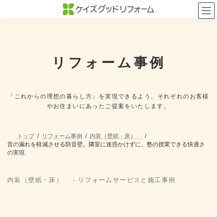
コ
ナ
ン
ビ
テ
ゲ
ン
ー
ツ
シ
へ
ョ
ス
ン
リフォーム事例
キ
に
ッ
移
プ
動
「これからの理想の暮らし方」を実現できるよう、
それぞれのお客様
やお住まいにあったご提案をいたします。
トップ
リフォーム事例
内装（壁紙・床）
音の漏れを軽減させる防音壁。隣室に迷惑かけずに、塾の授業できる快適さ
の実現
内装（壁紙・床） - リフォームサービスと施工事例