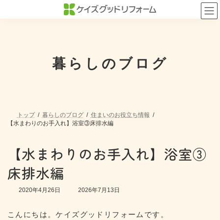
コ
ナ
ン
ビ
テ
ゲ
ン
ー
ツ
シ
へ
ョ
ス
ン
暮らしのブログ
キ
に
ッ
移
プ
動
トップ
暮らしのブログ
住まいのお役立ち情報
【水まわりのお手入れ】浴室③床排水編
【水まわりのお手入れ】浴室③
床排水編
最
2020年4月26日
2026年7月13日
終
更
こんにちは。ケイズグッドリフォームです。
新