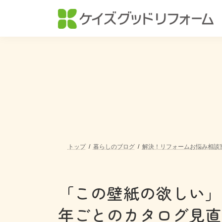
コ
ナ
ン
ビ
テ
ゲ
ン
ー
ツ
シ
へ
ョ
ス
ン
キ
に
ッ
移
プ
動
トップ
暮らしのブログ
解決！リフォームお悩み相談
「この壁紙の欲しい」
年ごとのカタログ見直