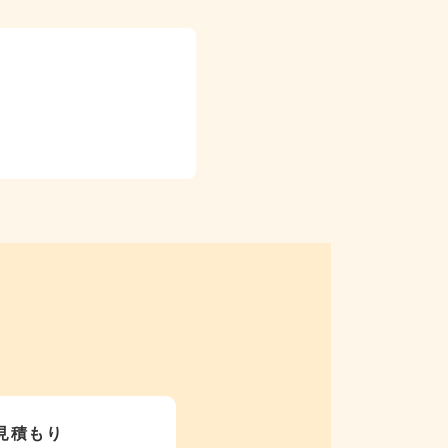
）
見積もり