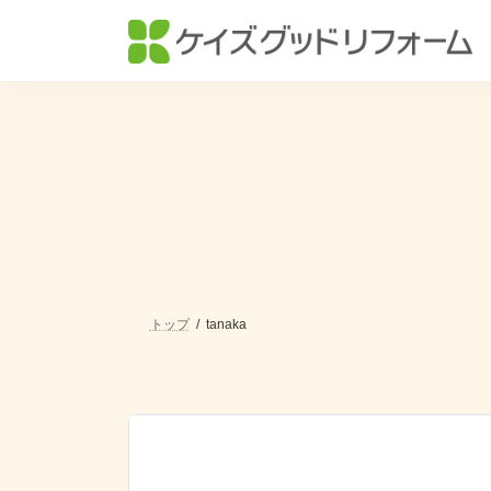
コ
ナ
ン
ビ
テ
ゲ
ン
ー
ツ
シ
へ
ョ
ス
ン
キ
に
ッ
移
プ
動
トップ
tanaka