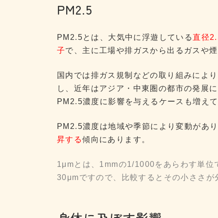
PM2.5
PM2.5とは、大気中に浮遊している
直径2
子
で、主に工場や排ガスから出るガスや煙
国内では排ガス規制などの取り組みにより
し、近年はアジア・中東圏の都市の発展に
PM2.5濃度に影響を与えるケースも増え
PM2.5濃度は地域や季節により変動があ
昇する
傾向にあります。
1μmとは、1mmの1/1000をあらわす
30μmですので、比較するとその小ささ
身体に及ぼす影響