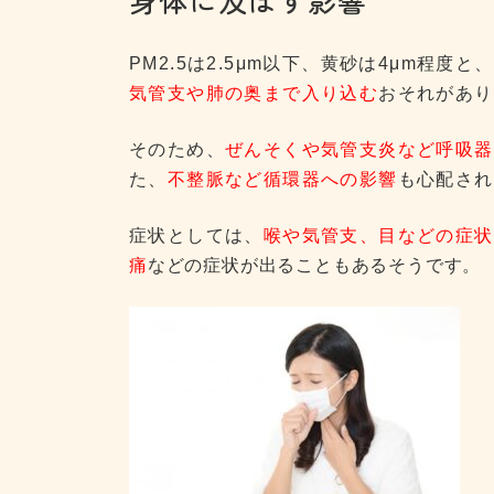
PM2.5は2.5μm以下、黄砂は4μm程度
気管支や肺の奥まで入り込む
おそれがあり
そのため、
ぜんそくや気管支炎など呼吸器
た、
不整脈など循環器への影響
も心配され
症状としては、
喉や気管支、目などの症状
痛
などの症状が出ることもあるそうです。