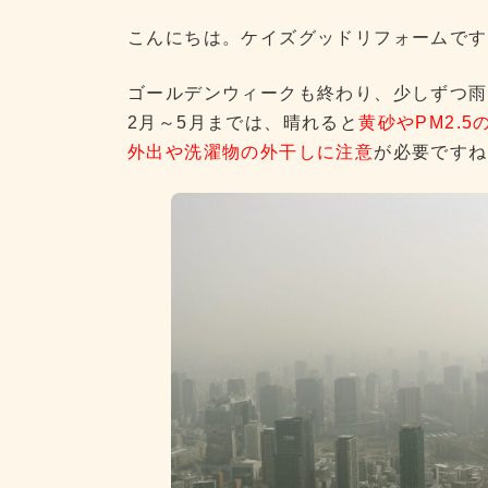
更
新
こんにちは。ケイズグッドリフォームです
日
時
ゴールデンウィークも終わり、少しずつ雨
:
2月～5月までは、晴れると
黄砂やPM2.
外出や洗濯物の外干しに注意
が必要ですね