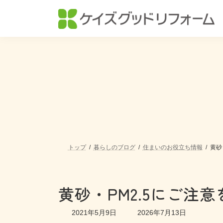
コ
ナ
ン
ビ
テ
ゲ
ン
ー
ツ
シ
へ
ョ
ス
ン
キ
に
ッ
移
プ
動
トップ
暮らしのブログ
住まいのお役立ち情報
黄砂
黄砂・PM2.5にご注意
最
2021年5月9日
2026年7月13日
終