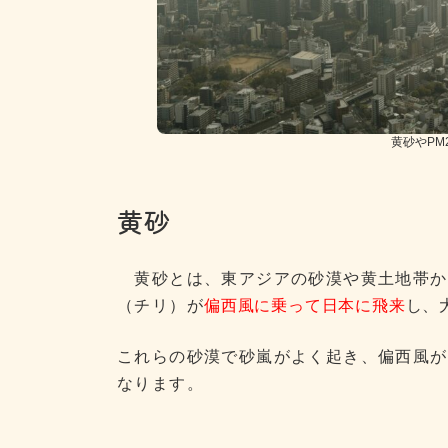
黄砂やPM
黄砂
黄砂とは、東アジアの砂漠や黄土地帯か
（チリ）が
偏西風に乗って日本に飛来
し、
これらの砂漠で砂嵐がよく起き、偏西風が
なります。