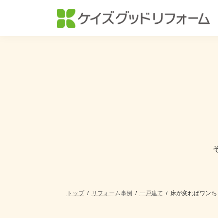
コ
ナ
ン
ビ
テ
ゲ
ン
ー
ツ
シ
へ
ョ
ス
ン
キ
に
ッ
移
プ
動
トップ
リフォーム事例
一戸建て
床が変ればワンち