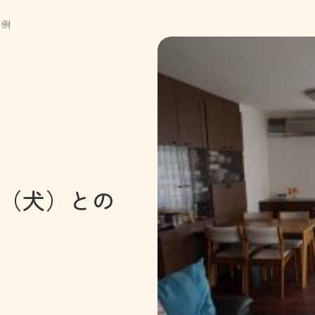
事例
（犬）との